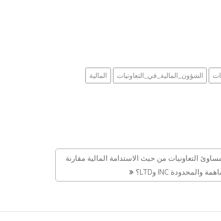
ات
الشؤون_المالية_في_التعاونيات
المالية
ساوئ التعاونيات من حيث الاستدامة المالية مقارنة
والمحدودة INC وLTD؟