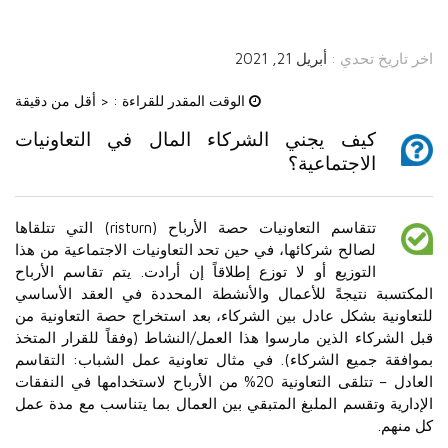
اخر تاريخ تحدي :
أبريل 21, 2021
الوقت المقدر للقراءة :
< أقل من دقيقة
كيف يجني الشركاء المال في التعاونيات
الاجتماعية؟
تتقاسم التعاونيات حصة الأرباح (risturn) التي تتلقاها
لصالح شركائها، في حين تحد التعاونيات الاجتماعية من هذا
التوزيع أو لا توزع إطلاقاً إن أرادت. يتم تقاسم الأرباح
المكتسبة نتيجةً للأعمال والأنشطة المحددة في العقد الأساسي
للتعاونية بشكل عادل بين الشركاء، بعد استخراج حصة التعاونية من
قبل الشركاء الذين مارسوا هذا العمل/النشاط (وفقاً للقرار المتخذ
بموافقة جميع الشركاء). في مثال تعاونية عمل الشباب: التقاسم
العادل – تتلقى التعاونية 20% من الأرباح لاستخدامها في النفقات
الإدارية وتقسم الملبغ المتبقي بين العمال بما يتناسب مع مدة عمل
كل منهم.