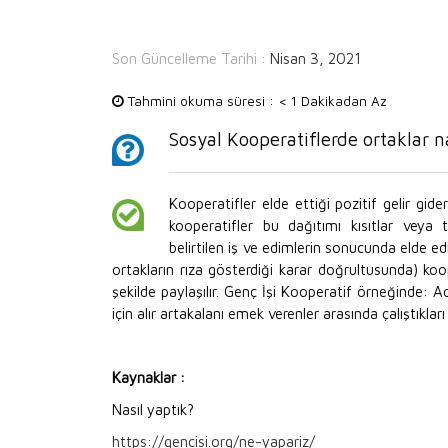
Son Güncelleme Tarihi :
Nisan 3, 2021
Tahmini okuma süresi :
< 1 Dakikadan Az
Sosyal Kooperatiflerde ortaklar 
Kooperatifler elde ettiği pozitif gelir gider
kooperatifler bu dağıtımı kısıtlar veya
belirtilen iş ve edimlerin sonucunda elde 
ortakların rıza gösterdiği karar doğrultusunda) koop
şekilde paylaşılır. Genç İşi Kooperatif örneğinde: A
için alır artakalanı emek verenler arasında çalıştıklar
Kaynaklar :
Nasıl yaptık?
https://gencisi.org/ne-yapariz/