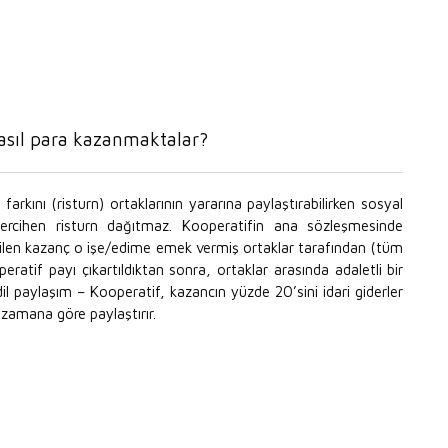
nasıl para kazanmaktalar?
 farkını (risturn) ortaklarının yararına paylaştırabilirken sosyal
 tercihen risturn dağıtmaz. Kooperatifin ana sözleşmesinde
edilen kazanç o işe/edime emek vermiş ortaklar tarafından (tüm
eratif payı çıkartıldıktan sonra, ortaklar arasında adaletli bir
dil paylaşım – Kooperatif, kazancın yüzde 20’sini idari giderler
ı zamana göre paylaştırır.