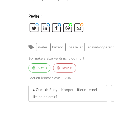
Paylaş :
ilkeler
kazanc
ozellikler
sosyalkooperatif
Bu makale size yardımcı oldu mu ?
Evet
0
Hayır
0
Görüntülenme Sayısı :
206
Önceki:
Sosyal Kooperatiflerin temel
ilkeleri nelerdir?