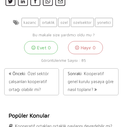
kazanc
ortaklık
ozel
ozelsektor
yonetici
Bu makale size yardımcı oldu mu ?
Evet
0
Hayır
0
Görüntülenme Sayısı :
85
Önceki:
Özel sektör
Sonraki:
Kooperatif
çalışanları kooperatif
genel kurulu yasaya göre
ortağı olabilir mi?
nasıl toplanır?
Popüler Konular
Kooperatif ortakları ortaklık paylarını devredebilir mi?