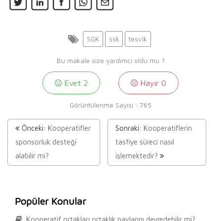
SGK
ssk
tesvik
Bu makale size yardımcı oldu mu ?
Evet
2
Hayır
0
Görüntülenme Sayısı :
765
Önceki:
Kooperatifler
Sonraki:
Kooperatiflerin
sponsorluk desteği
tasfiye süreci nasıl
alabilir mi?
işlemektedir?
Popüler Konular
Kooperatif ortakları ortaklık paylarını devredebilir mi?