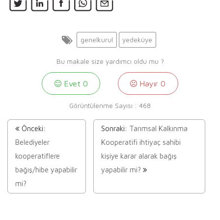
genelkurul
yedeküye
Bu makale size yardımcı oldu mu ?
Evet
0
Hayır
0
Görüntülenme Sayısı :
468
Önceki:
Sonraki:
Tarımsal Kalkınma
Belediyeler
Kooperatifi ihtiyaç sahibi
kooperatiflere
kişiye karar alarak bağış
bağış/hibe yapabilir
yapabilir mi?
mi?