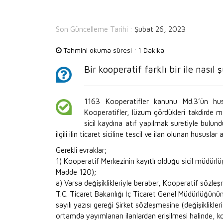
Son Güncelleme Tarihi :
Şubat 26, 2023
Tahmini okuma süresi :
1 Dakika
Bir kooperatif farklı bir ile nasıl
1163 Kooperatifler kanunu Md.3’ün husus
Kooperatifler, lüzum gördükleri takdirde me
sicil kaydına atıf yapılmak suretiyle bulundu
ilgili ilin ticaret siciline tescil ve ilan olunan hususlar 
Gerekli evraklar;
1) Kooperatif Merkezinin kayıtlı olduğu sicil müdürl
Madde 120);
a) Varsa değişiklikleriyle beraber, Kooperatif sözle
T.C. Ticaret Bakanlığı İç Ticaret Genel Müdürl
sayılı yazısı gereği Şirket sözleşmesine (değişiklikler
ortamda yayımlanan ilanlardan erişilmesi halinde, ko