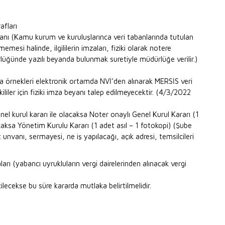
afları
nı (Kamu kurum ve kuruluşlarınca veri tabanlarında tutulan
si halinde, ilgililerin imzaları, fiziki olarak notere
rlüğünde yazılı beyanda bulunmak suretiyle müdürlüğe verilir.)
 imza örnekleri elektronik ortamda NVİ’den alınarak MERSİS veri
iler için fiziki imza beyanı talep edilmeyecektir. (4/3/2022
el kurul kararı ile olacaksa Noter onaylı Genel Kurul Kararı (1
acaksa Yönetim Kurulu Kararı (1 adet asıl – 1 fotokopi) (Şube
et unvanı, sermayesi, ne iş yapılacağı, açık adresi, temsilcileri
rı (yabancı uyrukluların vergi dairelerinden alınacak vergi
ilecekse bu süre kararda mutlaka belirtilmelidir.