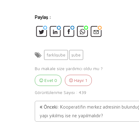
Paylaş :
farklışube
şube
Bu makale size yardımcı oldu mu ?
Evet
0
Hayır
1
Görüntülenme Sayısı :
439
Önceki:
Kooperatifin merkez adresinin bulundu
yapı yıkılmış ise ne yapılmalıdır?