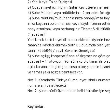
2) Yeni Kayıt Talep Dilekçesi
3) Odaya kayıt için Hükmi Şahıs Kayıt Beyannamesi
4) Şube Müdürü veya müdürlerinin 2 şer adet fotoğr
5) Şube müdürü/müdürlerinin imza örneği/imza beya
imza kaydının bulunmaması veya kaydın temin edilememe
onaylattırılmak veya herhangi bir Ticaret Sicili Müdü
(1 adet asıl)
Yeni kimlik kartı ile yetkili olarak eklenen kişilerin
tabanına kaydedilebilmektedir. Bu durumda olan yetkil
tarihli 72558467 sayılı Bakanlık Genelgesi)
6) Şube açılışı; kooperatif ana sözleşmesine göre gen
adet asıl – 1 fotokopi); Yönetim kurulu kararı ile ol
açılış kararını hangi organ alırsa alsın; şubenin ticar
ve temsil şekli açıkça belirtilecektir.)
Not 1: Kararlarda Türkiye Cumhuriyeti kimlik numarala
numaraları) belirtilecektir.
Not 2: Şube müdürü/müdürleri belirli bir süre için seç
Kaynaklar :