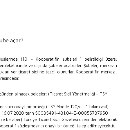
 şube açar?
larında (10 – Kooperatifin şubeleri ) belirtildiği üzere;
mleket içinde ve dışında şubeler açabilirler. Şubeler, merkezin
kları yer ticaret siciline tescil olunurlar. Kooperatifin merkezi,
arasındadır.
üğünden alınacak belgeler; (Ticaret Sicil Yönetmeliği – TSY
şmesinin onaylı bir örneği (TSY Madde 120/c – 1 takım asıl).
üğünün 16.07.2020 tarih 50035491-431.04-E-00055737950
i ile beraber) Türkiye Ticaret Sicili Gazetesi üzerinden elektronik
operatif sözleşmesinin onaylı bir örneği talep edilmeyecektir.