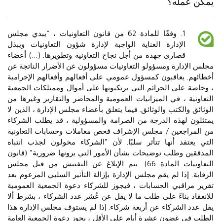
يمكن عمله؟
1. وفقًا للمادة 62 من قانون التعاونيات ، “يبدي مجلس
الإدارة العناية الواجبة لإدارة شؤون التعاونيات ويبذل
قصارى جهده من أجل نجاح التعاونية وتطويرها. (…) أعضاء
مجلس الإدارة ومسؤولو التعاونيات مسؤولون عن الأضرار الناتجة عن
أخطائهم. يعاقبون كمسؤول عمومي على أفعالهم وأفعالهم الإجرامية
، وخاصة على الجرائم التي يرتكبونها على أموال وممتلكات الجمعية
التعاونية ، في الميزانيات العمومية والمحاضر والتقارير وغيرها من
الوثائق والكتب والوثائق. فيما يتعلق بأعضاء مجلس الإدارة ، الذين لا
يمتثلون لهذه الدرجة من الصرامة والمسؤولية ، قد يطلب الشركاء
من المراجعين / مجلس الإشراف فحص معاملات وحسابات التعاونية
التي يعتقد أنها تتأثر سلبًا. لأن “الشركاء مخولون لجذب انتباه
المدققين وطلب توضيحات بشأن الأمور التي يرونها ضرورية” (قانون
التعاونيات المادة 66). يتم الإبلاغ عن التفتيش من قبل مجلس
الرقابة. إذا لم يقم مجلس الإدارة بإزالة التأثير السلبي المزعوم بعد
تقرير مراقبي الحسابات ، فيجوز للشركاء دعوة الجمعية العمومية
للانعقاد بناءً على طلب ما لا يقل عن عُشر عدد الشركاء ، بشرط ألا
يقل عدد الشركاء عن أربعة شركاء. إذا لم يستوف مجلس الإدارة هذا
الطلب في غضون عشرة أيام على الأقل ، يجوز دعوة الجمعية العامة