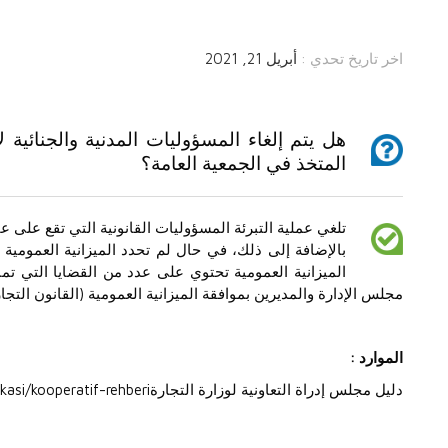
اخر تاريخ تحدي :
أبريل 21, 2021
هل يتم إلغاء المسؤوليات المدنية والجنائية 
المتخذ في الجمعية العامة؟
تلغي عملية التبرئة المسؤوليات القانونية التي تقع على عات
بالإضافة إلى ذلك، في حال لم تحدد الميزانية العمومية ا
الميزانية العمومية تحتوي على عدد من القضايا التي تمنع
مجلس الإدارة والمديرين بموافقة الميزانية العمومية (القانون التجاري ا
الموارد :
دليل مجلس إدراة التعاونية لوزارة التجارةhttps://koop.gtb.gov.tr/bilgi-bankasi/kooperatif-rehberi