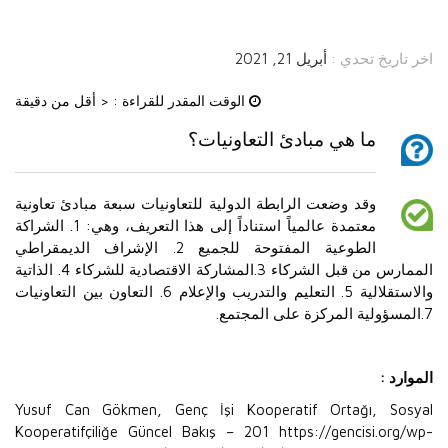
اخر تاريخ تحدي :
أبريل 21, 2021
الوقت المقدر للقراءة :
< أقل من دقيقة
ما هي مبادئ التعاونيات؟
وقد وضعت الرابطة الدولية للتعاونيات سبعة مبادئ تعاونية
معتمدة عالمياً استناداً إلى هذا التعريف، وهي: 1. الشراكة
الطوعية المفتوحة للجميع 2. الإشراف الديمقراطي
الممارس من قبل الشركاء 3.المشاركة الاقتصادية للشركاء 4. الذاتية
والاستقلالية 5. التعليم والتدريب والإعلام 6. التعاون بين التعاونيات
7.المسؤولية المركزة على المجتمع.
الموارد :
Yusuf Can Gökmen, Genç İşi Kooperatif Ortağı, Sosyal
Kooperatifçiliğe Güncel Bakış – 201 https://gencisi.org/wp-