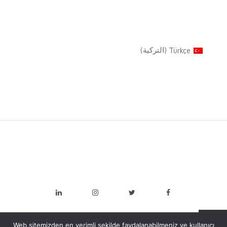
Türkçe
(
التركية
)
Web sitemizden en verimli şekilde faydalanabilmeniz ve kullanıcı