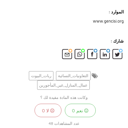
الموارد :
www.gencisi.org
شارك :
التعاونيات_النسائية
ربات_البيوت
عمال_المنازل_غير_المأجورين
وكانت هذه المادة مفيدة لك ؟
نعم
0
لا
0
عدد المشاهدات
48