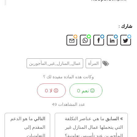
شارك :
المرأة
عمال_المنازل_غير_المأجورين
وكانت هذه المادة مفيدة لك ؟
نعم
0
لا
0
عدد المشاهدات
49
السابق
ما هي عناصر التكلفة
التالي
ما هو الدعم
التي يتحملها عمال المنازل غير
المقدم إلى
المأجورين عند تأسيس تعاونية؟
التعاونيات