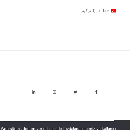
Türkçe
(
التركية
)
Web sitemizden en verimli şekilde faydalanabilmeniz ve kullanıcı