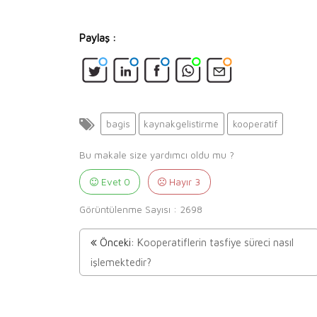
Paylaş :
bagis
kaynakgelistirme
kooperatif
Bu makale size yardımcı oldu mu ?
Evet
0
Hayır
3
Görüntülenme Sayısı :
2698
Önceki:
Kooperatiflerin tasfiye süreci nasıl
işlemektedir?