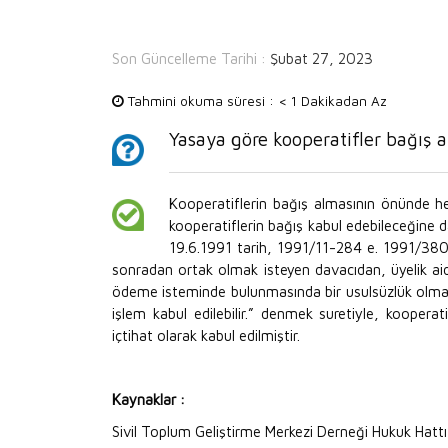
Son Güncelleme Tarihi :
Şubat 27, 2023
Tahmini okuma süresi :
< 1 Dakikadan Az
Yasaya göre kooperatifler bağış a
Kooperatiflerin bağış almasının önünde h
kooperatiflerin bağış kabul edebileceğine 
19.6.1991 tarih, 1991/11-284 e. 1991/380 k
sonradan ortak olmak isteyen davacıdan, üyelik aidat
ödeme isteminde bulunmasında bir usulsüzlük olmadı
işlem kabul edilebilir.” denmek suretiyle, kooperat
içtihat olarak kabul edilmiştir.
Kaynaklar :
Sivil Toplum Geliştirme Merkezi Derneği Hukuk Hattı