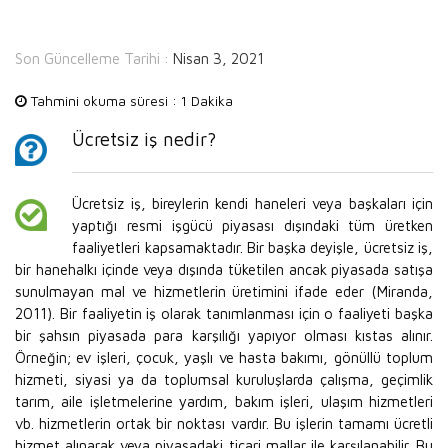
Son Güncelleme Tarihi :
Nisan 3, 2021
Tahmini okuma süresi :
1 Dakika
Ücretsiz iş nedir?
Ücretsiz iş, bireylerin kendi haneleri veya başkaları için
yaptığı resmi işgücü piyasası dışındaki tüm üretken
faaliyetleri kapsamaktadır. Bir başka deyişle, ücretsiz iş,
bir hanehalkı içinde veya dışında tüketilen ancak piyasada satışa
sunulmayan mal ve hizmetlerin üretimini ifade eder (Miranda,
2011). Bir faaliyetin iş olarak tanımlanması için o faaliyeti başka
bir şahsın piyasada para karşılığı yapıyor olması kıstas alınır.
Örneğin; ev işleri, çocuk, yaşlı ve hasta bakımı, gönüllü toplum
hizmeti, siyasi ya da toplumsal kuruluşlarda çalışma, geçimlik
tarım, aile işletmelerine yardım, bakım işleri, ulaşım hizmetleri
vb. hizmetlerin ortak bir noktası vardır. Bu işlerin tamamı ücretli
hizmet alınarak veya piyasadaki ticari mallar ile karşılanabilir. Bu