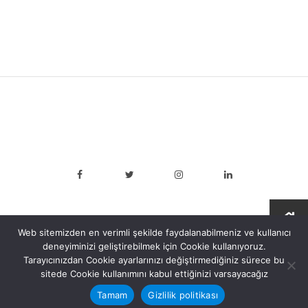
Web sitemizden en verimli şekilde faydalanabilmeniz ve kullanıcı
deneyiminizi geliştirebilmek için Cookie kullanıyoruz.
Tarayıcınızdan Cookie ayarlarınızı değiştirmediğiniz sürece bu
sitede Cookie kullanımını kabul ettiğinizi varsayacağız
Genç İşi Kooperatif Creative Commons CC BY-NC (Atıf-
GayriTicari)
Tamam
Gizlilik politikası