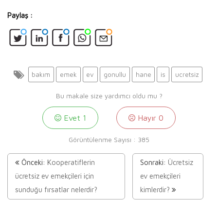
Paylaş :
bakım
emek
ev
gonullu
hane
is
ucretsiz
Bu makale size yardımcı oldu mu ?
Evet
1
Hayır
0
Görüntülenme Sayısı :
385
Önceki:
Kooperatiflerin
Sonraki:
Ücretsiz
ücretsiz ev emekçileri için
ev emekçileri
sunduğu fırsatlar nelerdir?
kimlerdir?