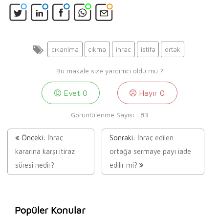
çıkarılma
çıkma
ihrac
istifa
ortak
Bu makale size yardımcı oldu mu ?
Evet
0
Hayır
0
Görüntülenme Sayısı :
83
Önceki:
İhraç
Sonraki:
İhraç edilen
kararına karşı itiraz
ortağa sermaye payı iade
süresi nedir?
edilir mi?
Popüler Konular