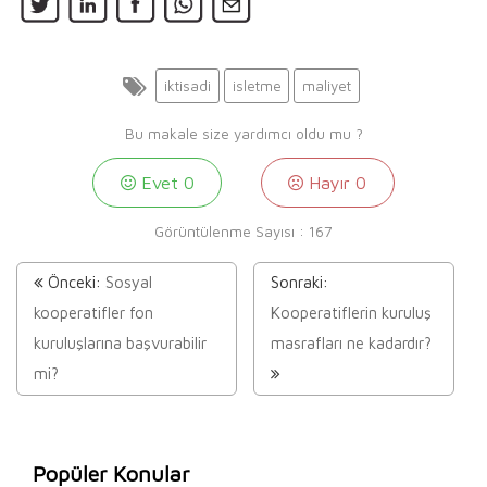
iktisadi
isletme
maliyet
Bu makale size yardımcı oldu mu ?
Evet
0
Hayır
0
Görüntülenme Sayısı :
167
Önceki:
Sosyal
Sonraki:
kooperatifler fon
Kooperatiflerin kuruluş
kuruluşlarına başvurabilir
masrafları ne kadardır?
mi?
Popüler Konular