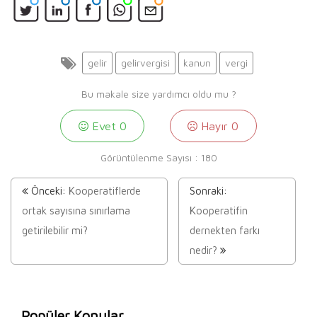
gelir
gelirvergisi
kanun
vergi
Bu makale size yardımcı oldu mu ?
Evet
0
Hayır
0
Görüntülenme Sayısı :
180
Önceki:
Kooperatiflerde
Sonraki:
ortak sayısına sınırlama
Kooperatifin
getirilebilir mi?
dernekten farkı
nedir?
Popüler Konular