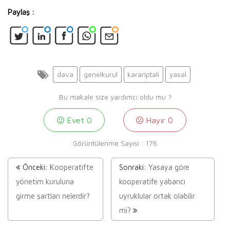
Paylaş :
dava
genelkurul
karariptali
yasal
Bu makale size yardımcı oldu mu ?
Evet
0
Hayır
0
Görüntülenme Sayısı :
176
Önceki:
Kooperatifte
Sonraki:
Yasaya göre
yönetim kuruluna
kooperatife yabancı
girme şartları nelerdir?
uyruklular ortak olabilir
mi?