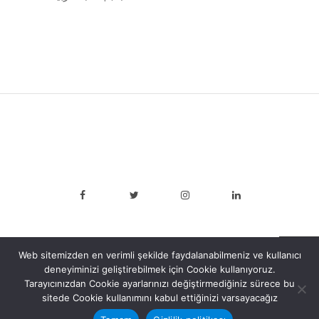
Web sitemizden en verimli şekilde faydalanabilmeniz ve kullanıcı
deneyiminizi geliştirebilmek için Cookie kullanıyoruz.
Tarayıcınızdan Cookie ayarlarınızı değiştirmediğiniz sürece bu
sitede Cookie kullanımını kabul ettiğinizi varsayacağız
Genç İşi Kooperatif Creative Commons CC BY-NC (Atıf-
GayriTicari)