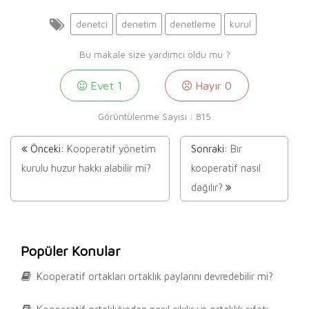
denetci
denetim
denetleme
kurul
Bu makale size yardımcı oldu mu ?
Evet
1
Hayır
0
Görüntülenme Sayısı :
815
Önceki:
Kooperatif yönetim
Sonraki:
Bır
kurulu huzur hakkı alabilir mi?
kooperatif nasıl
dağılır?
Popüler Konular
Kooperatif ortakları ortaklık paylarını devredebilir mi?