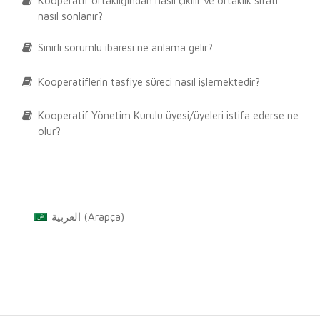
Kooperatif ortaklığından nasıl çıkılır ve ortaklık sıfatı
nasıl sonlanır?
Sınırlı sorumlu ibaresi ne anlama gelir?
Kooperatiflerin tasfiye süreci nasıl işlemektedir?
Kooperatif Yönetim Kurulu üyesi/üyeleri istifa ederse ne
olur?
العربية
(
Arapça
)