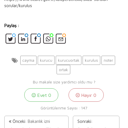
sorular/kurulus
Paylaş :
cayma
kurucu
kurucuortak
kurulus
noter
ortak
Bu makale size yardımcı oldu mu ?
Evet
0
Hayır
0
Görüntülenme Sayısı :
147
Önceki:
Bakanlık izni
Sonraki: