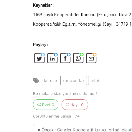
Kaynaklar :
1163 sayılı Kooperatifler Kanunu (Ek üçüncü fıkra
Kooperati̇fçi̇li̇k Eği̇ti̇mi̇ Yönetmeli̇ği̇ (Sayı : 31719
Paylaş :
kurucu
kurucuortak
ortak
Bu makale size yardımcı oldu mu ?
Evet
0
Hayır
0
Görüntülenme Sayısı :
74
Önceki:
Gençler Kooperatif kurucu ortağı olabil