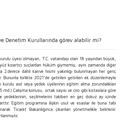
ve Denetim Kurullarında görev alabilir mi?
 kurulu üyesi olmayan, T.C. vatandaşı olan 18 yaşından büyük,
, yüz kızartıcı suçlardan hüküm giymemiş, aynı zamanda diğer
eya 2.derece dahil kanve hısmi yakınlığı bulunmayan her genç
. Bununla birlikte 2021’de getirilen getirilen ek düzenlemeyle
kurulu asıl veya yedek üyelerinin eğitim alma zorundalıkları
md.) Çalışma konusu, ortak sayısı ve ciro gibi kıstaslara göre
ve yedeklerinin, seçilmelerini takiben en geç dokuz ay içinde
rttır. Eğitim programına ilişkin usul ve esaslar ile buna tabi
ınarak Ticaret Bakanlığınca çıkarılan yönetmelikle belirlenir.
lanmıştır.